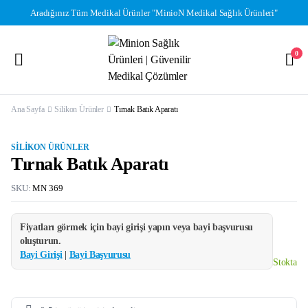
Aradığınız Tüm Medikal Ürünler "MinioN Medikal Sağlık Ürünleri"
0
Ana Sayfa
Silikon Ürünler
Tırnak Batık Aparatı
SILIKON ÜRÜNLER
Tırnak Batık Aparatı
SKU:
MN 369
Fiyatları görmek için bayi girişi yapın veya bayi başvurusu
oluşturun.
Bayi Girişi
|
Bayi Başvurusu
Stokta