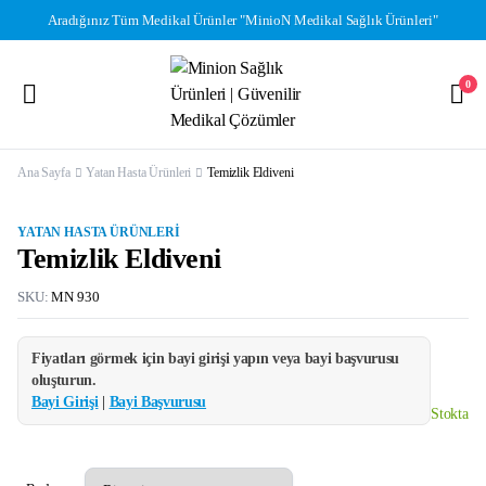
Aradığınız Tüm Medikal Ürünler "MinioN Medikal Sağlık Ürünleri"
0
Ana Sayfa
Yatan Hasta Ürünleri
Temizlik Eldiveni
YATAN HASTA ÜRÜNLERI
Temizlik Eldiveni
SKU:
MN 930
Fiyatları görmek için bayi girişi yapın veya bayi başvurusu
oluşturun.
Bayi Girişi
|
Bayi Başvurusu
Stokta