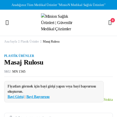
Aradığınız Tüm Medikal Ürünler "MinioN Medikal Sağlık Ürünleri"
0
Ana Sayfa
Plastik Ürünler
Masaj Rulosu
PLASTIK ÜRÜNLER
Masaj Rulosu
SKU:
MN 1565
Fiyatları görmek için bayi girişi yapın veya bayi başvurusu
oluşturun.
Bayi Girişi
|
Bayi Başvurusu
Stokta