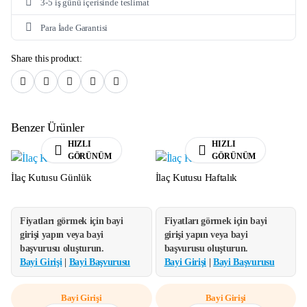
3-5 iş günü içerisinde teslimat
Para İade Garantisi
Share this product:
Benzer Ürünler
HIZLI
HIZLI
GÖRÜNÜM
GÖRÜNÜM
İlaç Kutusu Günlük
İlaç Kutusu Haftalık
Fiyatları görmek için bayi
Fiyatları görmek için bayi
girişi yapın veya bayi
girişi yapın veya bayi
başvurusu oluşturun.
başvurusu oluşturun.
Bayi Girişi
|
Bayi Başvurusu
Bayi Girişi
|
Bayi Başvurusu
Bayi Girişi
Bayi Girişi