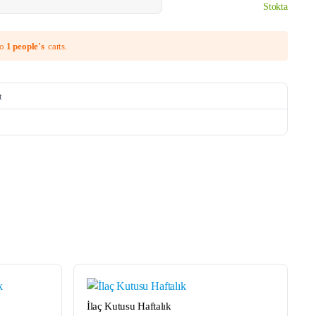
Stokta
to
1 people's
carts.
t
HIZLI
GÖRÜNÜM
İlaç Kutusu Haftalık