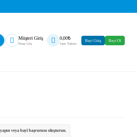
Müşteri Giriş
0,00
₺
Bayi Giriş
Bayi Ol
Hesap Giriş
Sepet Toplamı
i yapın veya bayi başvurusu oluşturun.