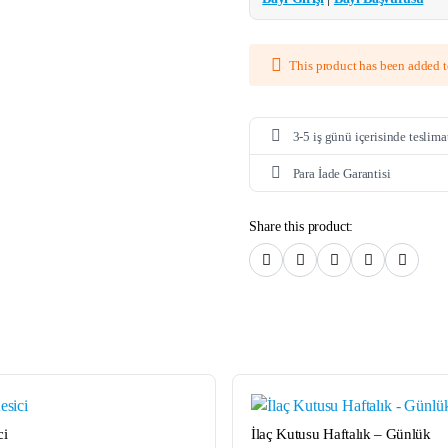
This product has been added 
3-5 iş günü içerisinde teslima
Para İade Garantisi
Share this product:
HIZLI
HIZLI
GÖRÜNÜM
GÖRÜNÜM
ci
İlaç Kutusu Haftalık – Günlük