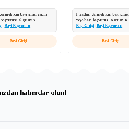
 görmek için bayi girişi yapın
Fiyatları görmek için bayi giriş
 başvurusu oluşturun.
veya bayi başvurusu oluşturun.
i
|
Bayi Başvurusu
Bayi Girişi
|
Bayi Başvurusu
Bayi Girişi
Bayi Girişi
mızdan haberdar olun!