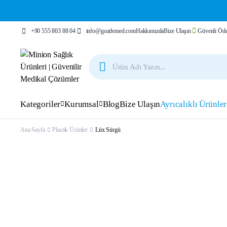
+90 555 803 88 04
info@gozdemed.com
Hakkımızda
Bize Ulaşın
Güvenli Öde
Kategoriler
Kurumsal
Blog
Bize Ulaşın
Ayrıcalıklı Ürünler
Ana Sayfa
Plastik Ürünler
Lüx Sürgü