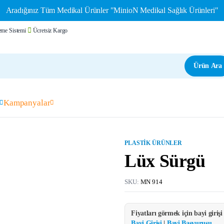
Aradığınız Tüm Medikal Ürünler "MinioN Medikal Sağlık Ürünleri"
me Sistemi
Ücretsiz Kargo
Ürün Ara
Kampanyalar
PLASTIK ÜRÜNLER
Lüx Sürgü
SKU:
MN 914
Fiyatları görmek için bayi giriş
Bayi Girişi
|
Bayi Başvurusu