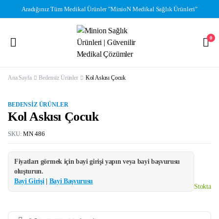
Aradığınız Tüm Medikal Ürünler "MinioN Medikal Sağlık Ürünleri"
0
Ana Sayfa
Bedensiz Ürünler
Kol Askısı Çocuk
BEDENSIZ ÜRÜNLER
Kol Askısı Çocuk
SKU:
MN 486
Fiyatları görmek için bayi girişi yapın veya bayi başvurusu
oluşturun.
Bayi Girişi
|
Bayi Başvurusu
Stokta