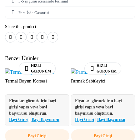
3-5 iş günü içerisinde teslimat
Para İade Garantisi
Share this product:
Benzer Ürünler
HIZLI
HIZLI
GÖRÜNÜM
GÖRÜNÜM
Termal Boyun Korsesi
Parmak Sabitleyici
Fiyatları görmek için bayi
Fiyatları görmek için bayi
girişi yapın veya bayi
girişi yapın veya bayi
başvurusu oluşturun.
başvurusu oluşturun.
Bayi Girişi
|
Bayi Başvurusu
Bayi Girişi
|
Bayi Başvurusu
Bayi Girişi
Bayi Girişi