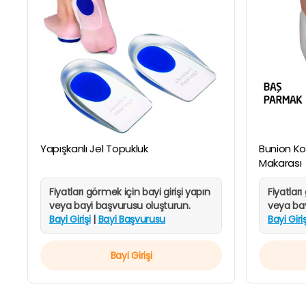
HIZLI
GÖRÜNÜM
Yapışkanlı Jel Topukluk
Bunion Ko
Makarası
Fiyatları görmek için bayi girişi yapın
Fiyatları
veya bayi başvurusu oluşturun.
veya bay
Bayi Girişi
|
Bayi Başvurusu
Bayi Giriş
Bayi Girişi