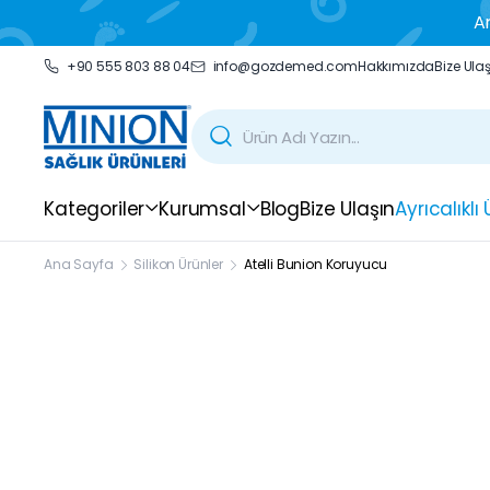
Ar
+90 555 803 88 04
info@gozdemed.com
Hakkımızda
Bize Ula
Kategoriler
Kurumsal
Blog
Bize Ulaşın
Ayrıcalıklı
Ana Sayfa
Silikon Ürünler
Atelli Bunion Koruyucu