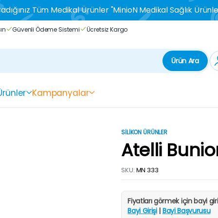
adığınız Tüm Medikal Ürünler "MinioN Medikal Sağlık Ürünle
şın
Güvenli Ödeme Sistemi
Ücretsiz Kargo
Ürün Ara
 Ürünler
Kampanyalar
SILIKON ÜRÜNLER
Atelli Buni
SKU:
MN 333
Fiyatları görmek için bayi gi
Bayi Girişi
|
Bayi Başvurusu