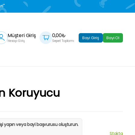
ri"
Müşteri Giriş
0,00
₺
Bayi Giriş
Bayi Ol
Hesap Giriş
Sepet Toplamı
on Koruyucu
rişi yapın veya bayi başvurusu oluşturun.
Stokta