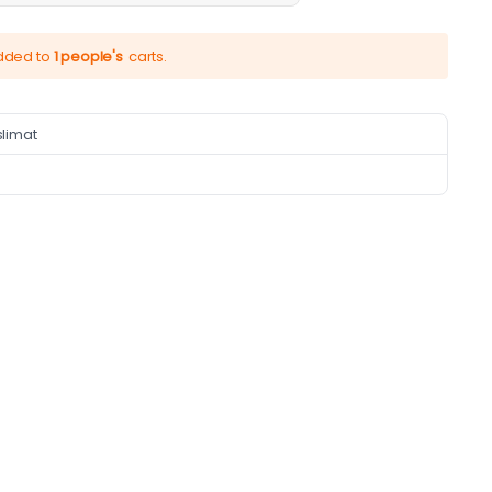
added to
1 people's
carts.
slimat