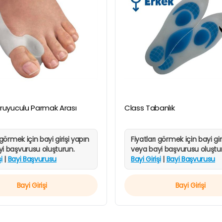
HIZLI
HIZLI
GÖRÜNÜM
GÖRÜNÜM
ruyuculu Parmak Arası
Class Tabanlık
 görmek için bayi girişi yapın
Fiyatları görmek için bayi gir
i başvurusu oluşturun.
veya bayi başvurusu oluştu
i
|
Bayi Başvurusu
Bayi Girişi
|
Bayi Başvurusu
Bayi Girişi
Bayi Girişi